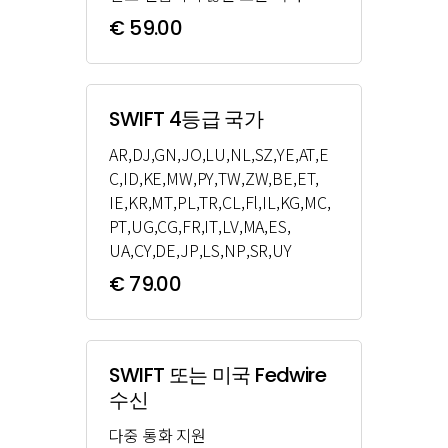
€ 59.00
SWIFT 4등급 국가
AR,DJ,GN,JO,LU,NL,SZ,YE,AT,E
C,ID,KE,MW,PY,TW,ZW,BE,ET,
IE,KR,MT,PL,TR,CL,Fl,IL,KG,MC,
PT,UG,CG,FR,IT,LV,MA,ES,
UA,CY,DE,JP,LS,NP,SR,UY
€ 79.00
SWIFT 또는 미국 Fedwire
수신
다중 통화 지원