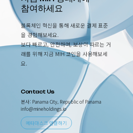
참여하세요
블록체인 혁신을 통해 새로운 결제 표준
을 경험해보세요.
보다 빠르고, 안전하며, 보상이 따르는 거
래를 위해 지금 MIH 코인을 사용해보세
요.
Contact Us
본사: Panama City, Republic of Panama
info@mineholdings.io
메
타
마
스
크
연
결
하
기