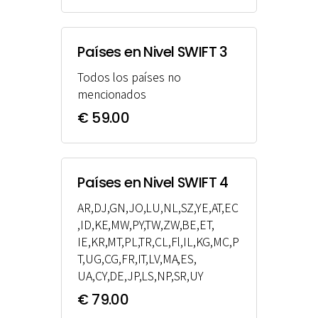
Países en Nivel SWIFT 3
Todos los países no
mencionados
€ 59.00
Países en Nivel SWIFT 4
AR,DJ,GN,JO,LU,NL,SZ,YE,AT,EC
,ID,KE,MW,PY,TW,ZW,BE,ET,
IE,KR,MT,PL,TR,CL,Fl,IL,KG,MC,P
T,UG,CG,FR,IT,LV,MA,ES,
UA,CY,DE,JP,LS,NP,SR,UY
€ 79.00