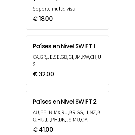
Soporte multidivisa
€ 18.00
Países en Nivel SWIFT 1
CA,GR,JE,SE,GB,GI,JM,KW,CH,U
S
€ 32.00
Países en Nivel SWIFT 2
AU,EE,IN,MX,RU,BR,GG,LI,NZ,B
G,HU,LT,PH,DK,JS,MU,QA
€ 41.00