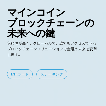
マインコイン
ブロックチェーンの
未来への鍵
信頼性が高く、グローバルで、誰でもアクセスできる
ブロックチェーンソリューションで金融の未来を変革
します。
M
I
H
カ
ー
ド
ス
テ
ー
キ
ン
グ